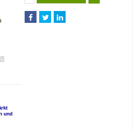
ärkt
en und