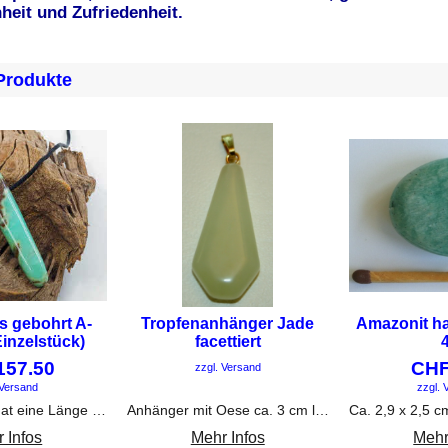
heit und Zufriedenheit.
Produkte
s gebohrt A-
Tropfenanhänger Jade
Amazonit ha
Einzelstück)
facettiert
157.50
CH
zzgl. Versand
 Versand
zzgl. 
Der Edelstein hat eine Länge von 7,5 cm, Breite ca. 1,5 cm, Dicke ca. 1cm. Der Stein wird mit einem schwarzen Stoffband geliefert.
Anhänger mit Oese ca. 3 cm lang und ca. 1,3 cm breit.
 Infos
Mehr Infos
Mehr