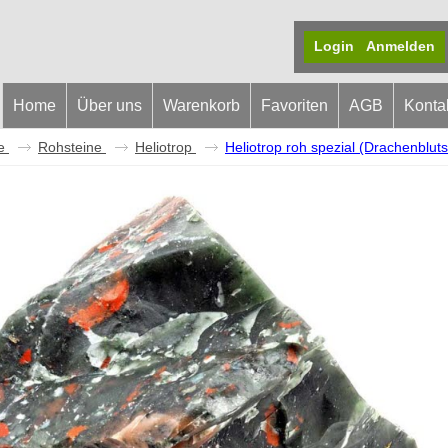
Login
Anmelden
Home
Über uns
Warenkorb
Favoriten
AGB
Konta
e
Rohsteine
Heliotrop
Heliotrop roh spezial (Drachenbluts