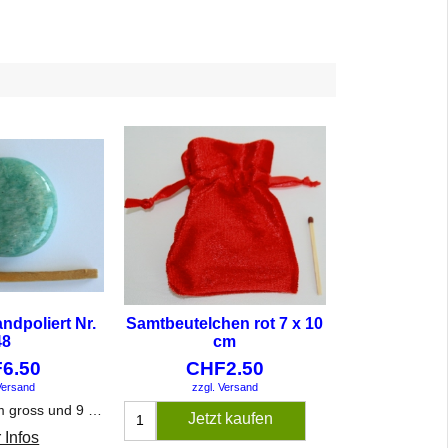
ndpoliert Nr.
Samtbeutelchen rot 7 x 10
48
cm
F
6.50
CHF
2.50
Versand
zzgl. Versand
Ca. 2,9 x 2,5 cm gross und 9 mm dick.
Jetzt kaufen
 Infos