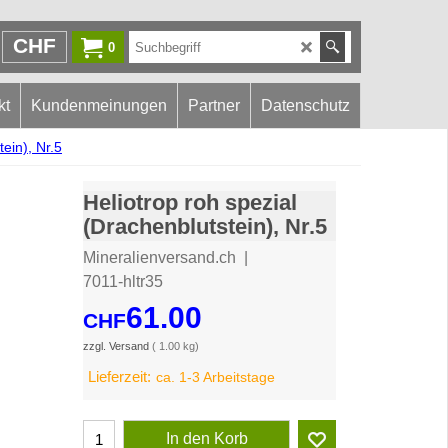
CHF
0
kt
Kundenmeinungen
Partner
Datenschutz
tein), Nr.5
Heliotrop roh spezial
(Drachenblutstein), Nr.5
Mineralienversand.ch
7011-hltr35
61.00
CHF
zzgl. Versand
1.00
kg
Lieferzeit:
ca. 1-3 Arbeitstage
In den Korb