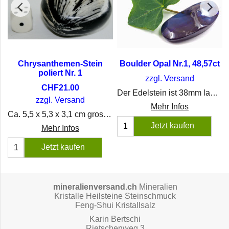
Chrysanthemen-Stein
Boulder Opal Nr.1, 48,57ct
poliert Nr. 1
zzgl. Versand
CHF
21.00
Der Edelstein ist 38mm lang und an der breitesten Stelle 17mm . Ein wunderschönes Einzelstück. Die Farben schimmern von Blau bis Violett.
zzgl. Versand
Mehr Infos
ck. Lieferung inkl. schwarzem Stoffband.
Ca. 5,5 x 5,3 x 3,1 cm gross, Gewicht 142 g.
Jetzt kaufen
Mehr Infos
Jetzt kaufen
mineralienversand.ch
Mineralien
Kristalle Heilsteine Steinschmuck
Feng-Shui Kristallsalz
Karin Bertschi
Rietschenweg 3