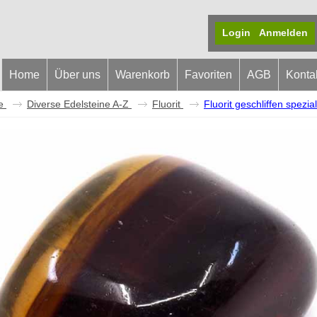
Login
Anmelden
Home
Über uns
Warenkorb
Favoriten
AGB
Konta
e
Diverse Edelsteine A-Z
Fluorit
Fluorit geschliffen spezia