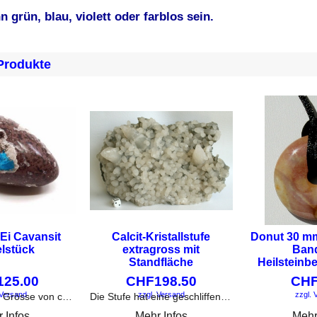
n grün, blau, violett oder farblos sein.
Produkte
 Ei Cavansit
Calcit-Kristallstufe
Donut 30 mm
elstück
extragross mit
Ban
Standfläche
Heilsteinb
125.00
CHF
198.50
CH
 Versand
zzgl. Versand
zzgl. 
Das Ei hat eine Grösse von ca.4x6,5cm.
Die Stufe hat eine geschliffene Standfläche. Ca. 30 cm breit und ca. 19 cm hoch. Gewicht 6630 g.
 Infos
Mehr Infos
Mehr