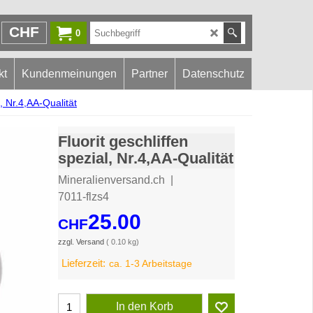
CHF
0
kt
Kundenmeinungen
Partner
Datenschutz
l, Nr.4,AA-Qualität
Fluorit geschliffen
spezial, Nr.4,AA-Qualität
Mineralienversand.ch
7011-flzs4
25.00
CHF
zzgl. Versand
0.10
kg
Lieferzeit:
ca. 1-3 Arbeitstage
In den Korb