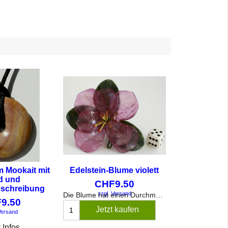
 Mookait mit
Edelstein-Blume violett
d und
CHF
9.50
eschreibung
zzgl. Versand
Die Blume hat einen Durchmesser von ca. 10 cm. Alle Teile können nach Wunsch gerichtet werden.
F
9.50
Jetzt kaufen
Versand
 Infos