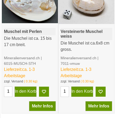
Muschel mit Perlen
Versteinerte Muschel
weiss
Die Muschel ist ca. 15 bis
Die Muschel ist ca.6x8 cm
17 cm breit.
gross.
Mineralienversand.ch
Mineralienversand.ch
6015-MUSCH-STH
7011-vmuw
Lieferzeit:
ca. 1-3
Lieferzeit:
ca. 1-3
Arbeitstage
Arbeitstage
12.90
16.00
CHF
CHF
zzgl. Versand
0.30
kg
zzgl. Versand
0.30
kg
In den Korb
In den Korb
Mehr Infos
Mehr Infos