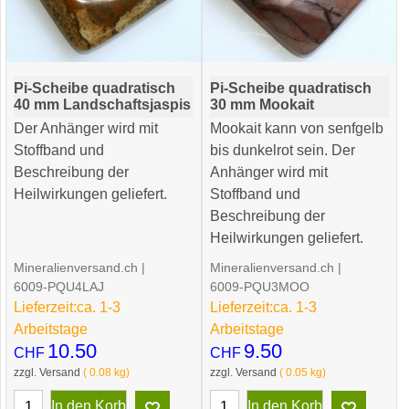
Pi-Scheibe quadratisch
Pi-Scheibe quadratisch
40 mm Landschaftsjaspis
30 mm Mookait
Der Anhänger wird mit
Mookait kann von senfgelb
Stoffband und
bis dunkelrot sein. Der
Beschreibung der
Anhänger wird mit
Heilwirkungen geliefert.
Stoffband und
Beschreibung der
Heilwirkungen geliefert.
Mineralienversand.ch
Mineralienversand.ch
6009-PQU4LAJ
6009-PQU3MOO
Lieferzeit:
ca. 1-3
Lieferzeit:
ca. 1-3
Arbeitstage
Arbeitstage
10.50
9.50
CHF
CHF
zzgl. Versand
0.08
kg
zzgl. Versand
0.05
kg
In den Korb
In den Korb