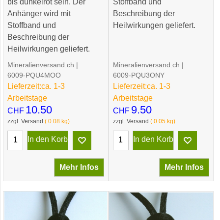
bis dunkelrot sein. Der
Stoffband und
Anhänger wird mit
Beschreibung der
Stoffband und
Heilwirkungen geliefert.
Beschreibung der
Heilwirkungen geliefert.
Mineralienversand.ch
Mineralienversand.ch
6009-PQU4MOO
6009-PQU3ONY
Lieferzeit:
ca. 1-3
Lieferzeit:
ca. 1-3
Arbeitstage
Arbeitstage
10.50
9.50
CHF
CHF
zzgl. Versand
0.08
kg
zzgl. Versand
0.05
kg
In den Korb
In den Korb
Mehr Infos
Mehr Infos