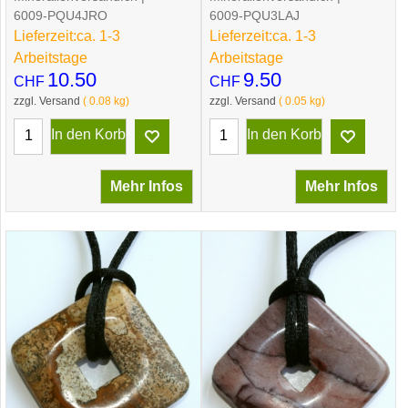
6009-PQU4JRO
6009-PQU3LAJ
Lieferzeit:
ca. 1-3
Lieferzeit:
ca. 1-3
Arbeitstage
Arbeitstage
10.50
9.50
CHF
CHF
zzgl. Versand
0.08
kg
zzgl. Versand
0.05
kg
In den Korb
In den Korb
Mehr Infos
Mehr Infos