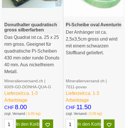
Donuthalter quadratisch
Pi-Scheibe oval Aventurin
gross silberfarben
Der Anhänger ist ca.
Das Quadrat ist ca. 25 x 25
2,5x3,5cm gross und wird
mm gross. Geeignet für
mit einem schwarzen
quadratische Pi-Scheiben
Stoffband geliefert.
430 mm oder runde Donuts
40 mm. Aus nickelfreiem
Metall.
Mineralienversand.ch
Mineralienversand.ch
6009-GD-DONHA-QUA-G
7011-povav
Lieferzeit:
ca. 1-3
Lieferzeit:
ca. 1-3
Arbeitstage
Arbeitstage
8.00
11.50
CHF
CHF
zzgl. Versand
0.05
kg
zzgl. Versand
0.05
kg
In den Korb
In den Korb