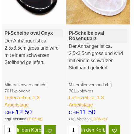
Pi-Scheibe oval Onyx
Pi-Scheibe oval
Rosenquarz
Der Anhänger ist ca.
Der Anhänger ist ca.
2,5x3,5cm gross und wird
2,5x3,5cm gross und wird
mit einem schwarzen
mit einem schwarzen
Stoffband geliefert.
Stoffband geliefert.
Mineralienversand.ch
Mineralienversand.ch
7011-piovonx
7011-piovros
Lieferzeit:
ca. 1-3
Lieferzeit:
ca. 1-3
Arbeitstage
Arbeitstage
12.50
11.50
CHF
CHF
zzgl. Versand
0.05
kg
zzgl. Versand
0.05
kg
In den Korb
In den Korb