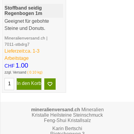
Stoffband seidig
Regenbogen 1m
Geeignet für gebohte
Steine und Donuts.
Mineralienversand.ch
7011-stbdrg7
Lieferzeit:
ca. 1-3
Arbeitstage
1.00
CHF
zzgl. Versand
0.10
kg
In den Korb
mineralienversand.ch
Mineralien
Kristalle Heilsteine Steinschmuck
Feng-Shui Kristallsalz
Karin Bertschi
Rietschenweg 3