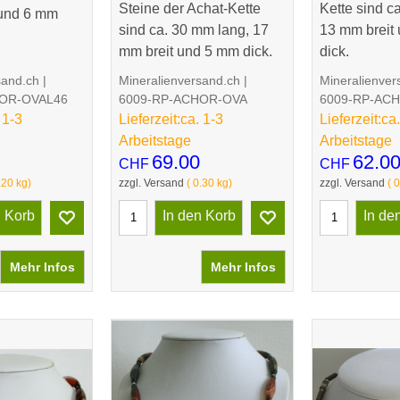
Steine der Achat-Kette
Kette sind c
 und 6 mm
sind ca. 30 mm lang, 17
13 mm breit
mm breit und 5 mm dick.
dick.
sand.ch
Mineralienversand.ch
Mineralienver
HOR-OVAL46
6009-RP-ACHOR-OVA
6009-RP-AC
 1-3
Lieferzeit:
ca. 1-3
Lieferzeit:
ca.
Arbeitstage
Arbeitstage
69.00
62.0
CHF
CHF
.20
kg
zzgl. Versand
0.30
kg
zzgl. Versand
0
n Korb
In den Korb
In de
Mehr Infos
Mehr Infos