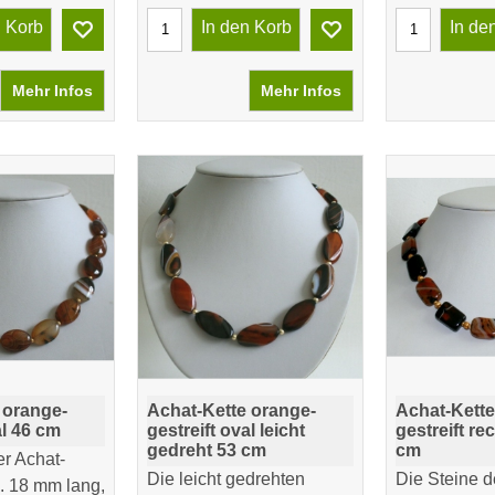
n Korb
In den Korb
In de
Mehr Infos
Mehr Infos
 orange-
Achat-Kette orange-
Achat-Kette
al 46 cm
gestreift oval leicht
gestreift re
gedreht 53 cm
cm
er Achat-
Die leicht gedrehten
Die Steine d
a. 18 mm lang,