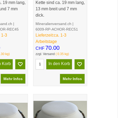
a. 19 mm lang,
Kette sind ca. 19 mm lang,
 und 7 mm
13 mm breit und 7 mm
dick.
sand.ch
Mineralienversand.ch
HOR-REC45
6009-RP-ACHOR-REC51
 1-3
Lieferzeit:
ca. 1-3
Arbeitstage
0
70.00
CHF
.30
kg
zzgl. Versand
0.35
kg
n Korb
In den Korb
Mehr Infos
Mehr Infos