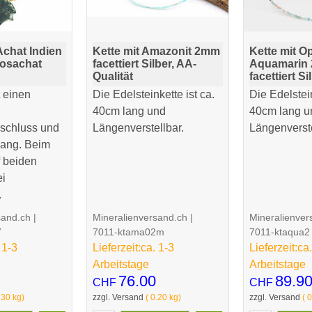
Achat Indien
Kette mit Amazonit 2mm
Kette mit O
osachat
facettiert Silber, AA-
Aquamarin
Qualität
facettiert Si
t einen
Die Edelsteinkette ist ca.
Die Edelstein
40cm lang und
40cm lang u
rschluss und
Längenverstellbar.
Längenverste
 lang. Beim
f beiden
ei
.
sand.ch
Mineralienversand.ch
Mineralienver
7
7011-ktama02m
7011-ktaqua2
 1-3
Lieferzeit:
ca. 1-3
Lieferzeit:
ca.
Arbeitstage
Arbeitstage
76.00
89.9
CHF
CHF
.30
kg
zzgl. Versand
0.20
kg
zzgl. Versand
0