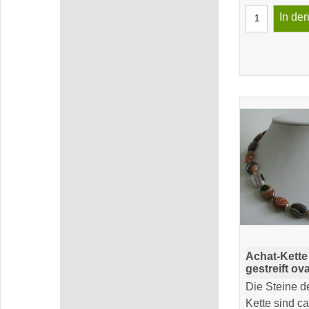
In de
Achat-Kette
gestreift ov
Die Steine d
Kette sind c