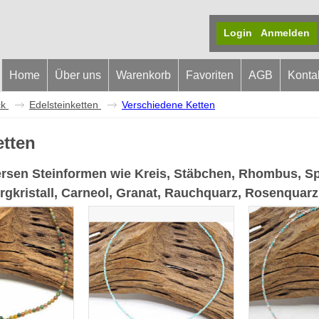
Login
Anmelden
Home
Über uns
Warenkorb
Favoriten
AGB
Konta
k
Edelsteinketten
Verschiedene Ketten
etten
ersen Steinformen wie Kreis, Stäbchen, Rhombus, Sp
rgkristall, Carneol, Granat, Rauchquarz, Rosenquarz