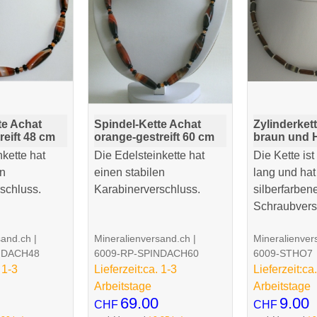
te Achat
Spindel-Kette Achat
Zylinderket
reift 48 cm
orange-gestreift 60 cm
braun und 
nkette hat
Die Edelsteinkette hat
Die Kette ist
en
einen stabilen
lang und hat
schluss.
Karabinerverschluss.
silberfarben
Schraubvers
sand.ch
Mineralienversand.ch
Mineralienver
NDACH48
6009-RP-SPINDACH60
6009-STHO7
 1-3
Lieferzeit:
ca. 1-3
Lieferzeit:
ca.
Arbeitstage
Arbeitstage
69.00
9.00
CHF
CHF