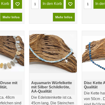
n Korb
In den Korb
In de
Mehr Infos
Mehr Infos
-Druse mit
Aquamarin Würfelkette
Disc Kette A
ität,
mit Silber Schildkröte,
Qualität
AA-Qualität
Die Kette ha
 ca. 48cm
Die Edelsteinkette ist ca.
von 50cm . D
rfelchen sind
45cm lang. Die Steinchen
sind 8x10cm