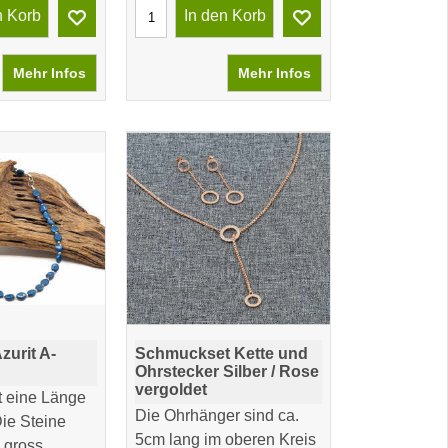
n Korb
In den Korb
Mehr Infos
Mehr Infos
zurit A-
Schmuckset Kette und
Ohrstecker Silber / Rose
vergoldet
t eine Länge
Die Ohrhänger sind ca.
ie Steine
5cm lang im oberen Kreis
 gross.