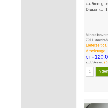
ca. 5mm gros
Drusen ca. 1
Mineralienver
7011-ktacdr48
Lieferzeit:
ca.
Arbeitstage
120.0
CHF
zzgl. Versand
0
In de