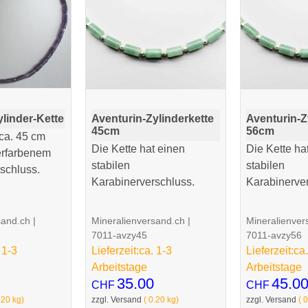
linder-Kette
Aventurin-Zylinderkette
Aventurin-Z
45cm
56cm
 ca. 45 cm
Die Kette hat einen
Die Kette ha
berfarbenem
stabilen
stabilen
schluss.
Karabinerverschluss.
Karabinerver
sand.ch
Mineralienversand.ch
Mineralienver
7011-avzy45
7011-avzy56
 1-3
Lieferzeit:
ca. 1-3
Lieferzeit:
ca.
Arbeitstage
Arbeitstage
35.00
45.0
CHF
CHF
.20
kg
zzgl. Versand
0.20
kg
zzgl. Versand
0