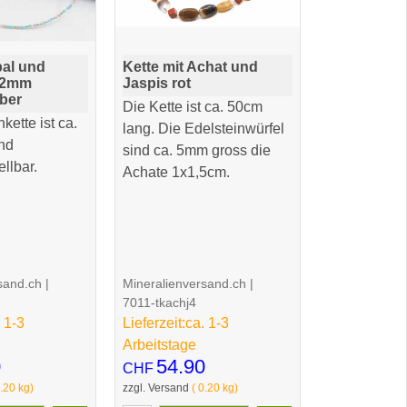
pal und
Kette mit Achat und
 2mm
Jaspis rot
lber
Die Kette ist ca. 50cm
kette ist ca.
lang. Die Edelsteinwürfel
nd
sind ca. 5mm gross die
llbar.
Achate 1x1,5cm.
sand.ch
Mineralienversand.ch
7011-tkachj4
 1-3
Lieferzeit:
ca. 1-3
Arbeitstage
0
54.90
CHF
.20
kg
zzgl. Versand
0.20
kg