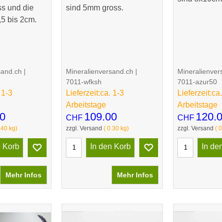
s und die
sind 5mm gross.
,5 bis 2cm.
sand.ch
Mineralienversand.ch
Mineralienver
7011-wfksh
7011-azur50
 1-3
Lieferzeit:
ca. 1-3
Lieferzeit:
ca.
Arbeitstage
Arbeitstage
0
109.00
120.
CHF
CHF
.40
kg
zzgl. Versand
0.30
kg
zzgl. Versand
0
n Korb
In den Korb
In de
Mehr Infos
Mehr Infos