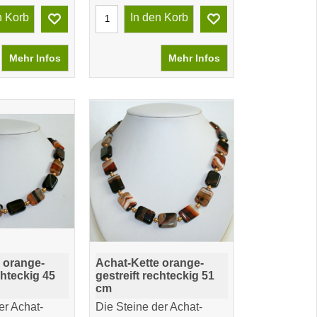
n Korb
In den Korb
Mehr Infos
Mehr Infos
 orange-
Achat-Kette orange-
chteckig 45
gestreift rechteckig 51
cm
er Achat-
Die Steine der Achat-