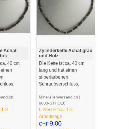
te Achat
Zylinderkette Achat grau
Holz
und Holz
 ca. 40 cm
Die Kette ist ca. 40 cm
 einen
lang und hat einen
en
silberfarbenen
chluss.
Schraubverschluss.
sand.ch
Mineralienversand.ch
6009-STHO10
 1-3
Lieferzeit:
ca. 1-3
Arbeitstage
9.00
CHF