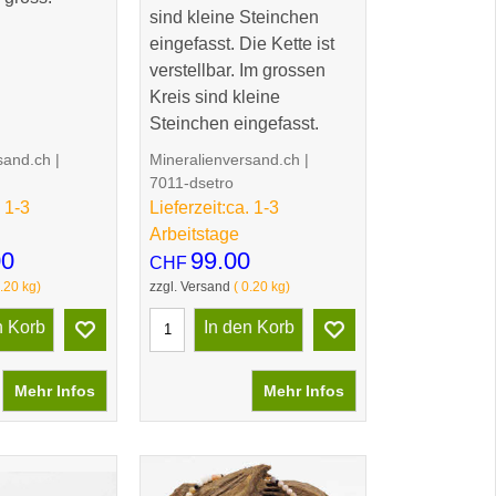
sind kleine Steinchen
eingefasst. Die Kette ist
verstellbar. Im grossen
Kreis sind kleine
Steinchen eingefasst.
sand.ch
Mineralienversand.ch
7011-dsetro
 1-3
Lieferzeit:
ca. 1-3
Arbeitstage
00
99.00
CHF
.20
kg
zzgl. Versand
0.20
kg
n Korb
In den Korb
Mehr Infos
Mehr Infos