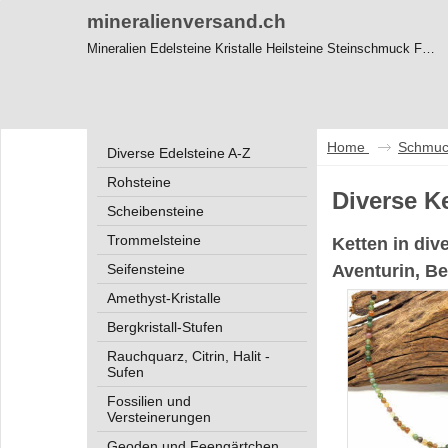
mineralienversand.ch
Mineralien Edelsteine Kristalle Heilsteine Steinschmuck Feng-Shui
Home
Schmuc
Diverse Edelsteine A-Z
Rohsteine
Diverse K
Scheibensteine
Trommelsteine
Ketten in div
Aventurin, Be
Seifensteine
Amethyst-Kristalle
Bergkristall-Stufen
Rauchquarz, Citrin, Halit -
Sufen
Fossilien und
Versteinerungen
Geoden und Feengärtchen