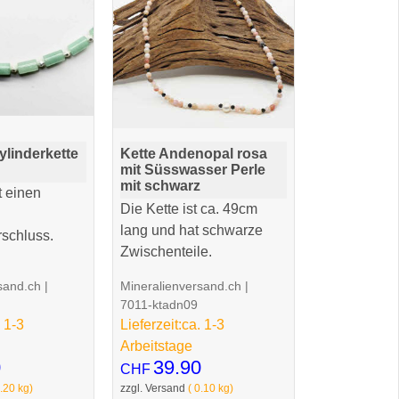
ylinderkette
Kette Andenopal rosa
mit Süsswasser Perle
mit schwarz
t einen
Die Kette ist ca. 49cm
lang und hat schwarze
schluss.
Zwischenteile.
sand.ch
Mineralienversand.ch
7011-ktadn09
 1-3
Lieferzeit:
ca. 1-3
Arbeitstage
0
39.90
CHF
.20
kg
zzgl. Versand
0.10
kg