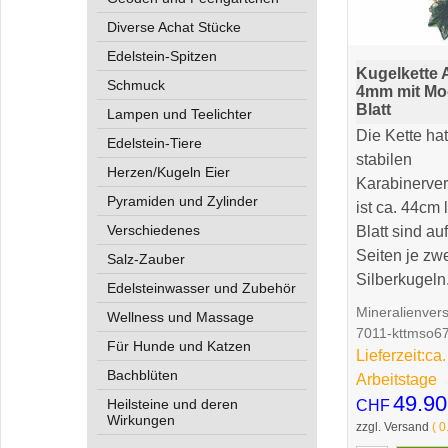
Diverse Achat Stücke
Edelstein-Spitzen
Kugelkette 
Schmuck
4mm mit Mo
Blatt
Lampen und Teelichter
Die Kette ha
Edelstein-Tiere
stabilen
Herzen/Kugeln Eier
Karabinerve
Pyramiden und Zylinder
ist ca. 44cm
Verschiedenes
Blatt sind au
Seiten je zw
Salz-Zauber
Silberkugeln
Edelsteinwasser und Zubehör
Mineralienver
Wellness und Massage
7011-kttmso6
Für Hunde und Katzen
Lieferzeit:
ca.
Bachblüten
Arbeitstage
49.90
Heilsteine und deren
CHF
Wirkungen
zzgl. Versand
0