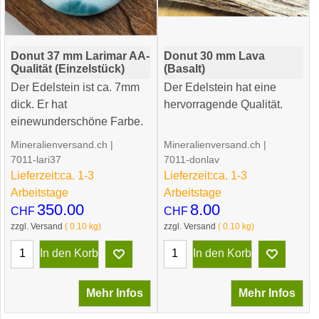
Donut 37 mm Larimar AA-
Donut 30 mm Lava
Qualität (Einzelstück)
(Basalt)
Der Edelstein ist ca. 7mm
Der Edelstein hat eine
dick. Er hat
hervorragende Qualität.
einewunderschöne Farbe.
Mineralienversand.ch
Mineralienversand.ch
7011-lari37
7011-donlav
Lieferzeit:
ca. 1-3
Lieferzeit:
ca. 1-3
Arbeitstage
Arbeitstage
350.00
8.00
CHF
CHF
zzgl. Versand
0.10
kg
zzgl. Versand
0.10
kg
In den Korb
In den Korb
Mehr Infos
Mehr Infos