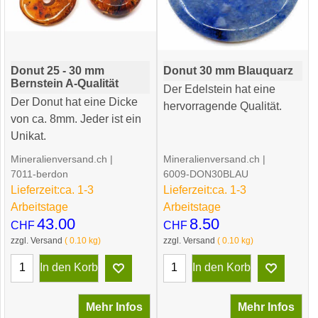
Donut 25 - 30 mm
Donut 30 mm Blauquarz
Bernstein A-Qualität
Der Edelstein hat eine
Der Donut hat eine Dicke
hervorragende Qualität.
von ca. 8mm. Jeder ist ein
Unikat.
Mineralienversand.ch
Mineralienversand.ch
7011-berdon
6009-DON30BLAU
Lieferzeit:
ca. 1-3
Lieferzeit:
ca. 1-3
Arbeitstage
Arbeitstage
43.00
8.50
CHF
CHF
zzgl. Versand
0.10
kg
zzgl. Versand
0.10
kg
In den Korb
In den Korb
Mehr Infos
Mehr Infos