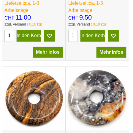
Lieferzeit:
ca. 1-3
Lieferzeit:
ca. 1-3
Arbeitstage
Arbeitstage
11.00
9.50
CHF
CHF
zzgl. Versand
0.10
kg
zzgl. Versand
0.10
kg
In den Korb
In den Korb
Mehr Infos
Mehr Infos