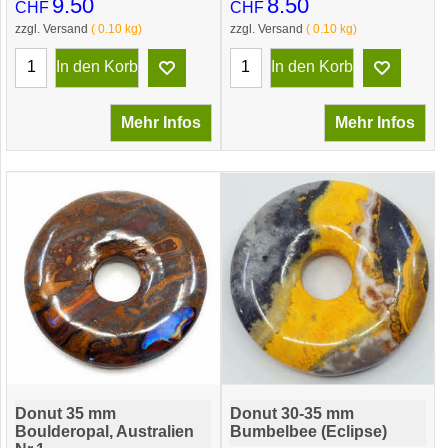
9.50
8.50
CHF
CHF
zzgl. Versand
0.10
kg
zzgl. Versand
0.10
kg
In den Korb
In den Korb
Mehr Infos
Mehr Infos
Donut 35 mm
Donut 30-35 mm
Boulderopal, Australien
Bumbelbee (Eclipse)