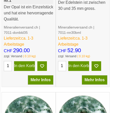
Nr.1
Der Edelstein ist zwischen
Der Opal ist ein Einzelstück
30 und 35 mm gross.
und hat eine hervorragende
Qualität.
Mineralienversand.ch
Mineralienversand.ch
7011-donbld35
7011-nn30bml
Lieferzeit:
ca. 1-3
Lieferzeit:
ca. 1-3
Arbeitstage
Arbeitstage
290.00
52.90
CHF
CHF
zzgl. Versand
0.10
kg
zzgl. Versand
0.10
kg
In den Korb
In den Korb
Mehr Infos
Mehr Infos