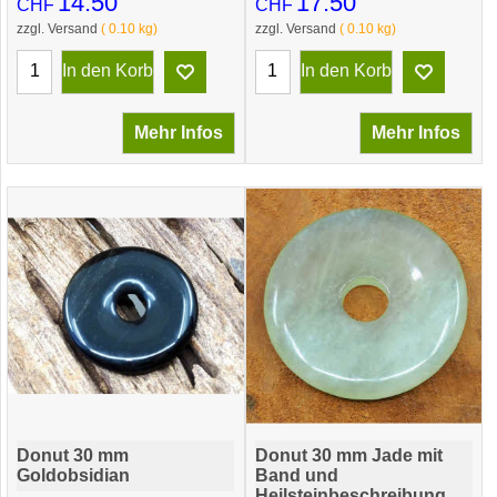
14.50
17.50
CHF
CHF
zzgl. Versand
0.10
kg
zzgl. Versand
0.10
kg
In den Korb
In den Korb
Mehr Infos
Mehr Infos
Donut 30 mm
Donut 30 mm Jade mit
Goldobsidian
Band und
Heilsteinbeschreibung