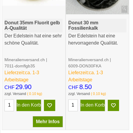
Donut 35mm Fluorit gelb
Donut 30 mm
A-Qualität
Fossilienkalk
Der Edelstein hat eine sehr
Der Edelstein hat eine
schöne Qualität.
hervorragende Qualität.
Mineralienversand.ch
Mineralienversand.ch
7011-domflgb35
6009-DON30FKA
Lieferzeit:
ca. 1-3
Lieferzeit:
ca. 1-3
Arbeitstage
Arbeitstage
29.90
8.50
CHF
CHF
zzgl. Versand
0.10
kg
zzgl. Versand
0.10
kg
In den Korb
In den Korb
Mehr Infos