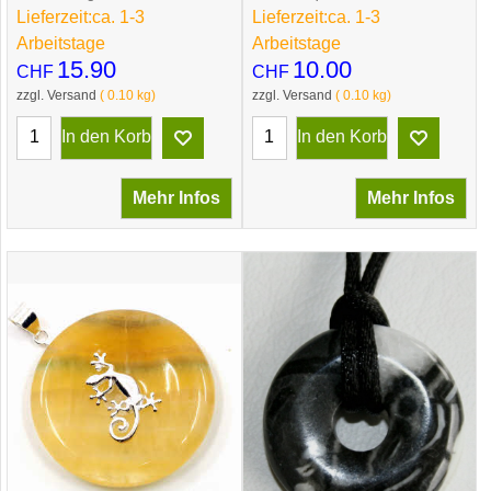
Lieferzeit:
ca. 1-3
Lieferzeit:
ca. 1-3
Arbeitstage
Arbeitstage
15.90
10.00
CHF
CHF
zzgl. Versand
0.10
kg
zzgl. Versand
0.10
kg
In den Korb
In den Korb
Mehr Infos
Mehr Infos